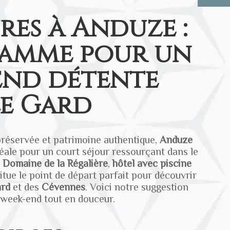
res à Anduze :
amme pour un
end détente
le Gard
préservée et patrimoine authentique,
Anduze
déale pour un court séjour ressourçant dans le
e
Domaine de la
Régalière
,
hôtel avec piscine
titue le point de départ parfait pour découvrir
rd
et des
Cévennes
. Voici notre suggestion
n week-end tout en douceur.