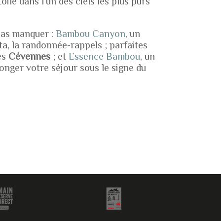
oilé dans l’un des ciels les plus purs
pas manquer :
Bambou Canyon
, un
ta, la
randonnée-rappels
;
parfaites
es
C
évennes
; et
Essence Bambou
, un
onger votre séjour sous le signe du