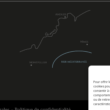
Pour offrir 
cookies pou
consentir à
comportement
ou de retire
caractéristi
gales
–
Politique de confidentialité