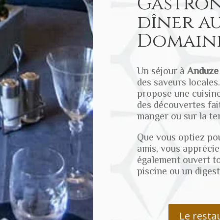
Gastron
dîner a
Domaine
Un séjour à
Anduze
des saveurs locales
propose une cuisine
des découvertes fait
manger ou sur la te
Que vous optiez po
amis, vous apprécier
également ouvert to
piscine ou un digest
Le resta