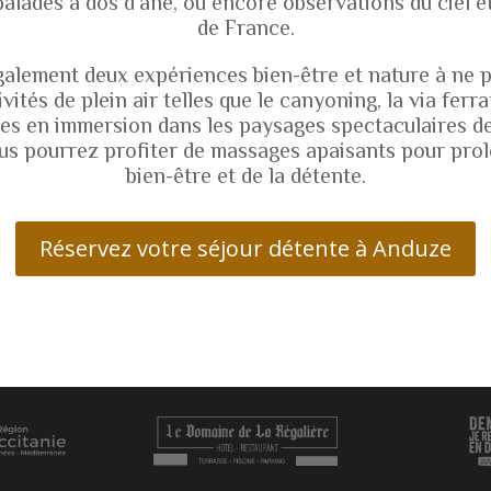
balades à dos d’âne, ou encore observations du ciel ét
de France.
lement deux expériences bien-être et nature à ne 
ités de plein air telles que le canyoning, la via ferra
tes en immersion dans les paysages spectaculaires d
ous pourrez profiter de massages apaisants pour prol
bien-être et de la détente.
Réservez votre séjour détente à Anduze