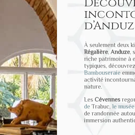
Découvr
incont
d’Anduz
À seulement deux ki
Régalière
,
Anduze
,
riche patrimoine à 
typiques, découvrez
Bambouseraie
emme
activité incontourn
nature.
Les
Cévennes
regor
de
Trabuc
,
le musée
de randonnée autou
immersion authentiqu