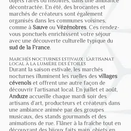
objets rares ou insolites, dans une ambiance
décontractée. En été, des brocantes et
marchés de créateurs sont également
organisés dans les communes voisines,
comme à
Sauve
ou
Vézénobres
. Ces rendez-
vous ponctuels enrichissent votre séjour
avec une découverte culturelle typique du
sud de la France
.
Marchés nocturnes estivaux : l’artisanat
local à la lumière des étoiles
Durant la saison estivale, les marchés
nocturnes illuminent les ruelles des
villages
cévenols
et offrent une autre façon de
découvrir l’artisanat local. En juillet et août,
Anduze
accueille chaque mardi soir des
artisans d’art, producteurs et créateurs dans
une ambiance animée par des groupes
musicaux, des stands gourmands et des
animations de rue. Flâner à la fraîche tout en
découvrant des bijoux faits main, objets en